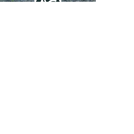
Koningskamp 3, 7971 AH Havelte
Telefoon:
06-43916943
(alleen voicemail, sms, whatsapp).
Aanmelden graag via het contactformulier hiernaast.
E-mail:
info@tinnitusconcept.nl
CONTACT