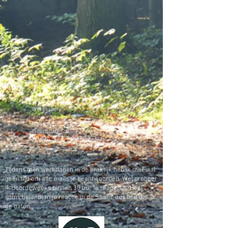
Werktijden:
Maandag:
8.00-21.00
uur
Woensdag:
8.00-21.00
uur
Vrijdag:
8.00-17.30
uur
Tijdens mijn werkdagen in de praktijk heb ik meestal
geen tijd om alle mails te beantwoorden. Wel probeer
ik doordeweeks binnen 30 uur te reageren. Heel
soms belandt mijn reactie in de Spam, dus hou dat in
de gaten.