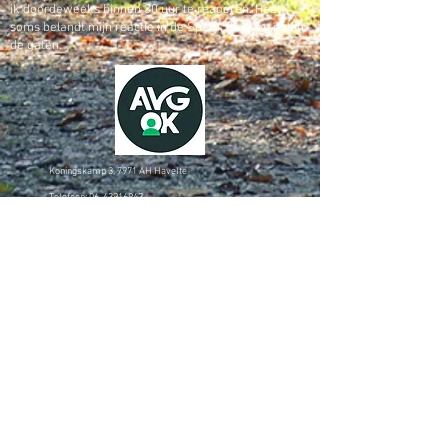
ik doordeweeks binnen 30 uur te reageren. Heel
soms belandt mijn reactie in de Spam, dus hou dat in
de gaten.
Koningskamp 3, 7971 AH Havelte
Telefoon:
06-43916943
(alleen voicemail, sms, whatsapp).
Aanmelden graag via het contactformulier hiernaast.
E-mail:
info@tinnitusconcept.nl
CONTACT